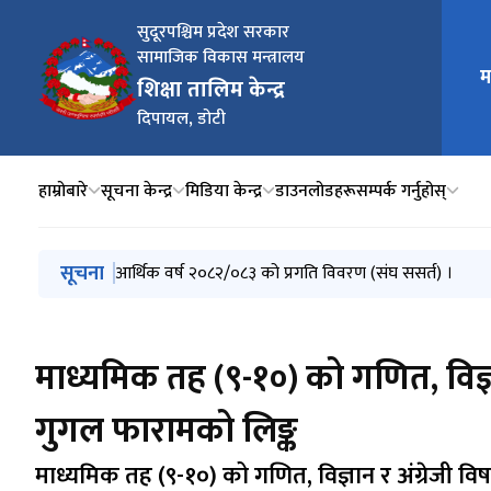
सुदूरपश्चिम प्रदेश सरकार
सामाजिक विकास मन्त्रालय
मुख्य न
म
शिक्षा तालिम केन्द्र
दिपायल, डोटी
हाम्रोबारे
सूचना केन्द्र
मिडिया केन्द्र
डाउनलोडहरू
सम्पर्क गर्नुहोस्
मुख्य नेभिगेसनमा जानुहोस्
सूचना
आर्थिक वर्ष २०८२/०८३ को प्रगति विवरण (प्रदेश सरकार) ।
आर्थिक वर्ष २०८२/०८३ को प्रगति विवरण (संघ ससर्त) ।
स्वतः प्रकाशन, २०८३
आर्थिक वर्ष २०८२/०८३ को तेस्रो त्रैमासिकसम्मको कार्यक्रमत 
शिक्षा तालिम केन्द्र, दिपायल, डोटीको मिति २०८२।०४।०१ दे
माध्यमिक तह (९-१०) को गणित, विज्
गुगल फारामको लिङ्क
माध्यमिक तह (९-१०) को गणित, विज्ञान र अंग्रेजी 