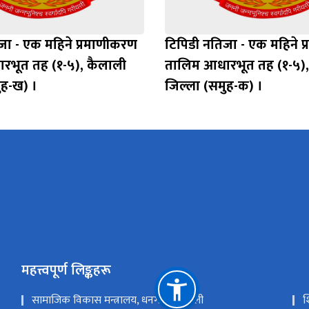
जा - एक महिने प्रमाणीकरण
टिपिडी नतिजा - एक महिने 
रभूत तह (१-५), कैलाली
तालिम आधारभूत तह (१-५),
ुह-ख) ।
जिल्ला (समुह-क) ।
महत्त्वपूर्ण लिङ्कहरू
सामाजिक विकास मन्त्रालय, धनगढी, कैलाली
श