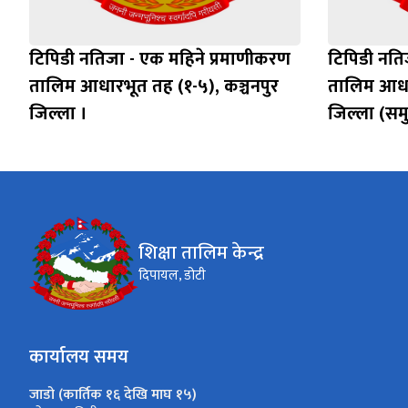
टिपिडी नतिजा - एक महिने प्रमाणीकरण
टिपिडी नति
तालिम आधारभूत तह (१-५), कञ्चनपुर
तालिम आधा
जिल्ला ।
जिल्ला (सम
शिक्षा तालिम केन्द्र
दिपायल, डोटी
कार्यालय समय
जाडो (कार्तिक १६ देखि माघ १५)