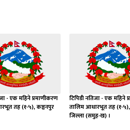
Loading WEBGL 3D ...
Loading PDF 100% ...
जा - एक महिने प्रमाणीकरण
टिपिडी नतिजा - एक महिने 
भूत तह (१-५), कञ्चनपुर
तालिम आधारभूत तह (१-५),
जिल्ला (समुह-ख) ।