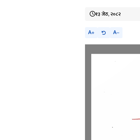
१३ जेठ, २०८२
A
A