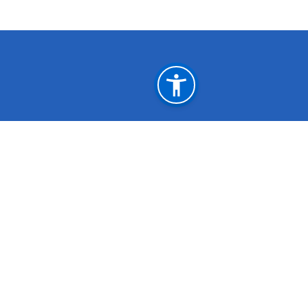
महत्त्वपूर्ण लिङ्कहरू
सामाजिक विकास मन्त्रालय, धनगढी, कैलाली
श
आर्थिक मामिला मन्त्रालय सुदूरपश्चिम प्रदेश
म
सूचना प्रविधि विभाग
र