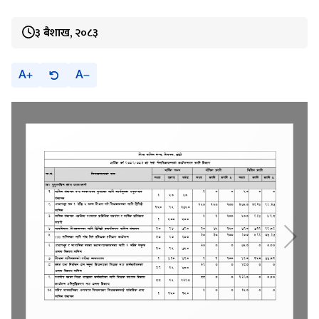
३ बैशाख, २०८३
A
A