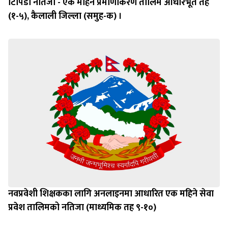
टिपिडी नतिजा - एक महिने प्रमाणीकरण तालिम आधारभूत तह
(१-५), कैलाली जिल्ला (समुह-क) ।
नवप्रवेशी शिक्षकका लागि अनलाइनमा आधारित एक महिने सेवा
प्रवेश तालिमको नतिजा (माध्यमिक तह ९-१०)